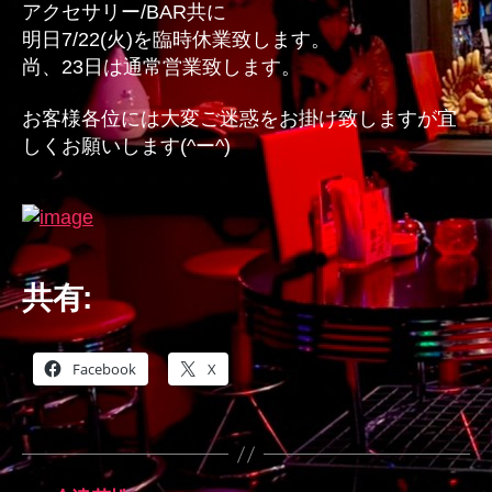
アクセサリー/BAR共に
明日7/22(火)を臨時休業致します。
尚、23日は通常営業致します。
お客様各位には大変ご迷惑をお掛け致しますが宜
しくお願いします(^ー^)
共有:
Facebook
X