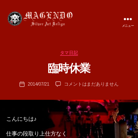
メニュー
MAGENDO
JAPAN
カ
タマ日記
作
テ
成
臨時休業
ゴ
者
リ
:
ー
投
臨
2014/07/21
コメントはまだありません
T
投
稿
時
A
稿
者
休
M
日
業
A
へ
の
こんにちは♪
仕事の段取り上仕方なく