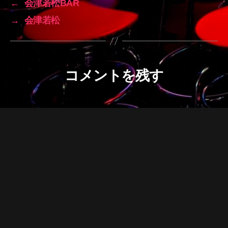
←
会津若松BAR
→
会津若松
コメントを残す