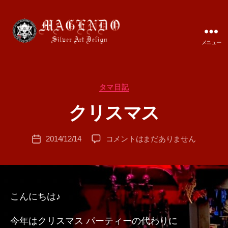
メニュー
MAGENDO
JAPAN
カ
タマ日記
作
テ
成
クリスマス
ゴ
者
リ
:
ー
投
ク
2014/12/14
コメントはまだありません
T
投
稿
リ
A
稿
者
ス
M
日
マ
A
ス
へ
こんにちは♪
の
今年はクリスマス パーティーの代わりに