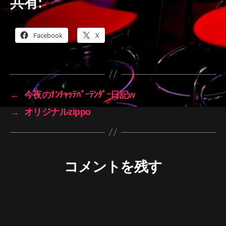
共有:
Facebook
X
←
今夜のﾅﾝﾁｬｯﾃﾊﾞｰﾃﾝﾀﾞｰ日記w
→
オリジナルzippo
コメントを残す