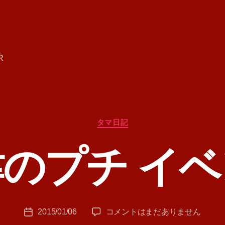
R
カ
タマ日記
テ
ゴ
のプチ イ
リ
ー
作
成
者
:
投
会
2015/01/06
コメントはまだありません
T
投
稿
津
A
稿