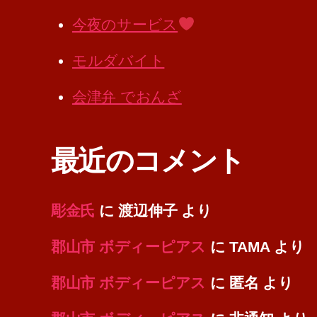
今夜のサービス
モルダバイト
会津弁 でおんざ
最近のコメント
彫金氏
に
渡辺伸子
より
郡山市 ボディーピアス
に
TAMA
より
郡山市 ボディーピアス
に
匿名
より