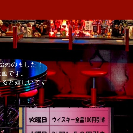
者
の
M
日
プ
A
チ
イ
ベ
ン
ト
へ
の
始めのました！
企画です。
けると嬉しいです