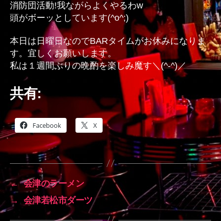
消防団活動!我ながらよくやるわw
頭がボーッとしています(^o^;)
本日は日曜日なのでBARタイムがお休みになりま
す。宜しくお願いします。
私は１週間ぶりの晩酌を楽しみ魔す＼(^-^)／
共有:
Facebook
X
←
会津のラーメン
→
会津若松市ダーツ