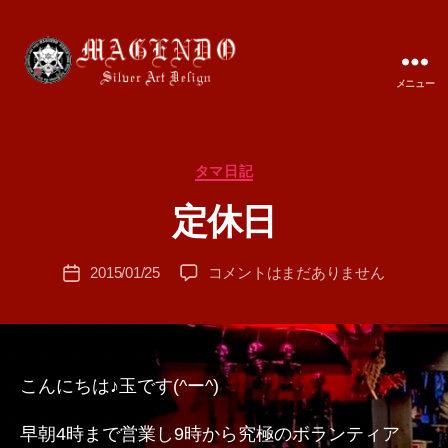
メニュー
MAGENDO
JAPAN
カ
タマ日記
作
テ
成
定休日
ゴ
者
リ
:
ー
投
定
2015/01/25
コメントはまだありません
T
投
稿
休
A
稿
者
日
M
日
へ
A
の
こんにちは♪玉です(^ー^)
早朝4時まで営業し9時から究極のボランティア