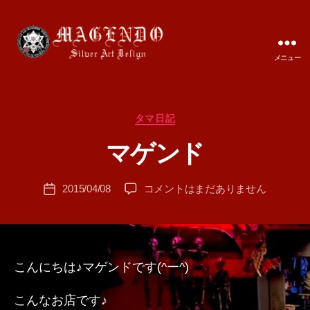
メニュー
MAGENDO
JAPAN
カ
タマ日記
作
テ
成
マゲンド
ゴ
者
リ
:
ー
投
マ
2015/04/08
コメントはまだありません
T
投
稿
ゲ
A
稿
者
ン
M
日
ド
A
へ
の
こんにちは♪マゲンドです(^ー^)
こんなお店です♪