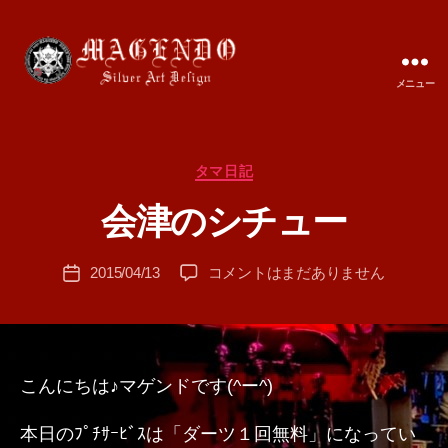
メニュー
MAGENDO
JAPAN
カ
タマ日記
作
テ
成
会津のシチュー
ゴ
者
リ
:
ー
投
会
2015/04/13
コメントはまだありません
T
投
稿
津
A
稿
者
の
M
日
シ
A
チ
ュ
こんにちは♪マゲンドです(^ー^)
ー
へ
本日のﾌﾟﾁｻｰﾋﾞｽは「ダーツ１回無料」になってい
の