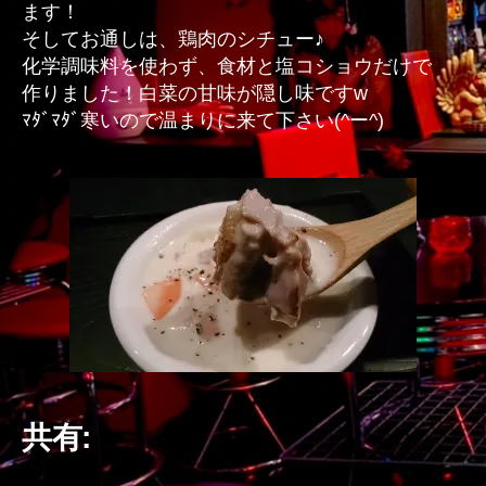
ます！
そしてお通しは、鶏肉のシチュー♪
化学調味料を使わず、食材と塩コショウだけで
作りました！白菜の甘味が隠し味ですw
ﾏﾀﾞﾏﾀﾞ寒いので温まりに来て下さい(^ー^)
共有: