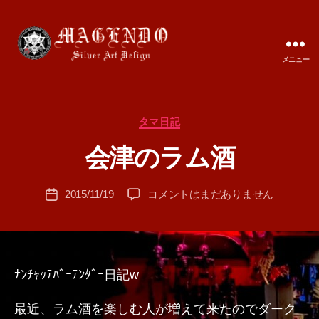
メニュー
MAGENDO
JAPAN
カ
タマ日記
作
テ
成
会津のラム酒
ゴ
者
リ
:
ー
投
会
2015/11/19
コメントはまだありません
T
投
稿
津
A
稿
者
の
M
日
ラ
A
ム
酒
ﾅﾝﾁｬｯﾃﾊﾞｰﾃﾝﾀﾞｰ日記w
へ
の
最近、ラム酒を楽しむ人が増えて来たのでダーク