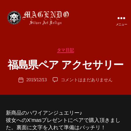
メニュー
MAGENDO
JAPAN
カ
タマ日記
作
テ
成
福島県ペア アクセサリー
ゴ
者
リ
:
ー
投
福
2015/12/13
コメントはまだありません
T
投
稿
島
A
稿
者
県
M
日
ペ
A
ア
ア
新商品のハワイアンジュエリー♪
ク
彼女へのX’masプレゼントにペアで購入頂きまし
セ
た。裏面に文字を入れて準備はバッチリ！
サ