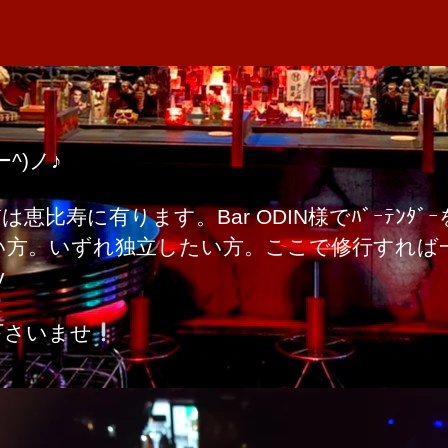
者
へ
M
日
の
A
^)ノ♪
比寿に有ります。Bar ODIN様でﾊﾞｰﾃﾝﾀ
りたい方。いずれ独立したい方。ここで修行すれば一流
v
下さいませ