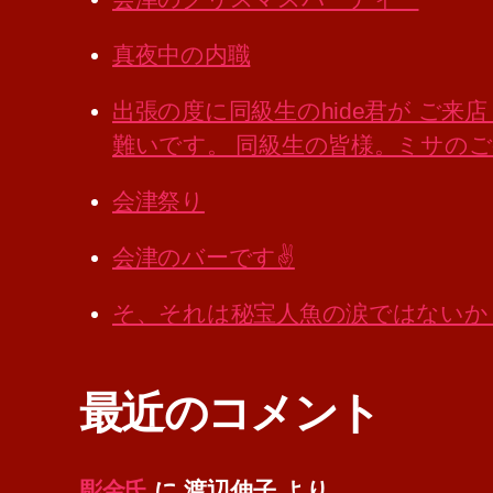
真夜中の内職
出張の度に同級生のhide君が ご
難いです。 同級生の皆様。ミサの
会津祭り
会津のバーです✌️
そ、それは秘宝人魚の涙ではないか
最近のコメント
彫金氏
に
渡辺伸子
より