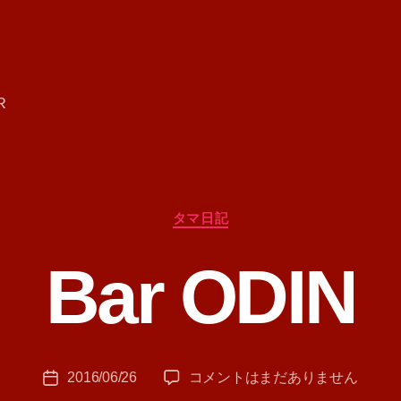
R
カ
タマ日記
テ
ゴ
Bar ODIN
リ
ー
作
成
者
:
投
Bar
2016/06/26
コメントはまだありません
T
投
稿
ODIN
A
稿