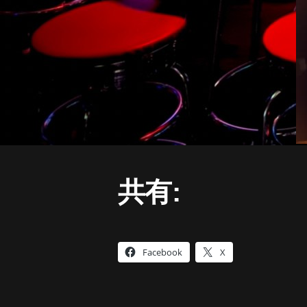
共有:
Facebook
X