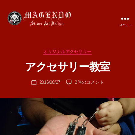
メニュー
MAGENDO
JAPAN
カ
オリジナルアクセサリー
作
テ
成
アクセサリー教室
ゴ
者
リ
:
ー
投
ア
2016/08/27
2件のコメント
T
投
稿
ク
A
稿
者
セ
M
日
サ
A
リ
ー
教
室
へ