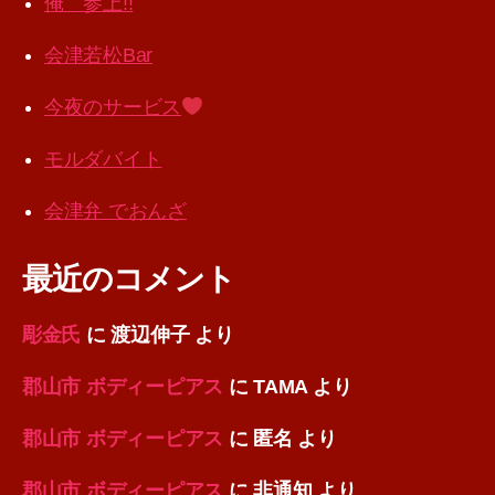
俺 参上!!
会津若松Bar
今夜のサービス
モルダバイト
会津弁 でおんざ
最近のコメント
彫金氏
に
渡辺伸子
より
郡山市 ボディーピアス
に
TAMA
より
郡山市 ボディーピアス
に
匿名
より
郡山市 ボディーピアス
に
非通知
より