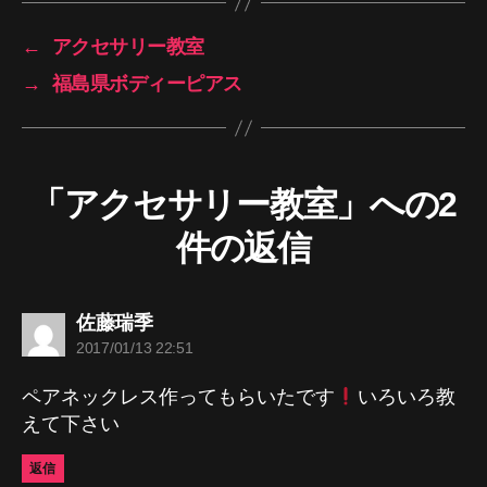
←
アクセサリー教室
→
福島県ボディーピアス
「アクセサリー教室」への2
件の返信
の
佐藤瑞季
発
2017/01/13 22:51
言:
ペアネックレス作ってもらいたです
いろいろ教
えて下さい
返信