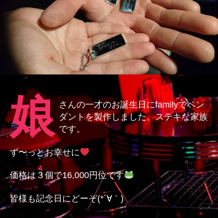
の
娘
さんの一才のお誕生日にfamilyでペン
ダントを製作しました。ステキな家族
です。
ず〜っとお幸せに
価格は３個で16,000円位です
皆様も記念日にどーぞ(*´∀｀)