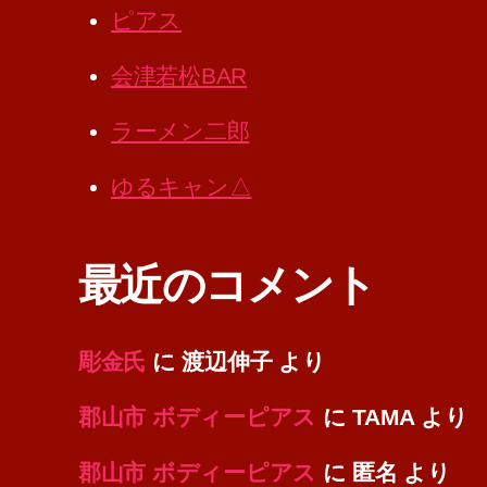
ピアス
会津若松BAR
ラーメン二郎
ゆるキャン△
最近のコメント
彫金氏
に
渡辺伸子
より
郡山市 ボディーピアス
に
TAMA
より
郡山市 ボディーピアス
に
匿名
より