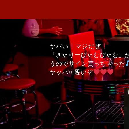
ヤバい
マジだぜ
「きゃりーぴゃむぴゃむ」
うのでサイン貰っちゃった
ヤッパ可愛いぞ