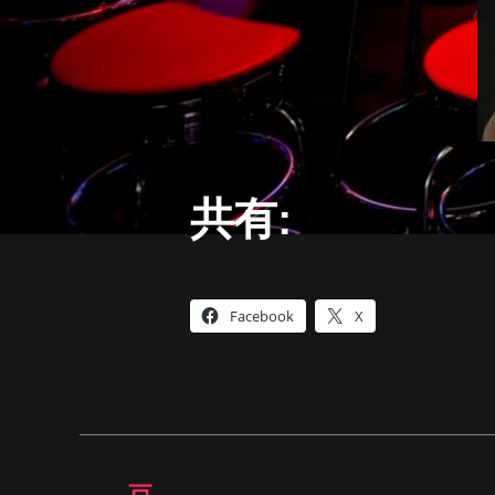
共有:
Facebook
X