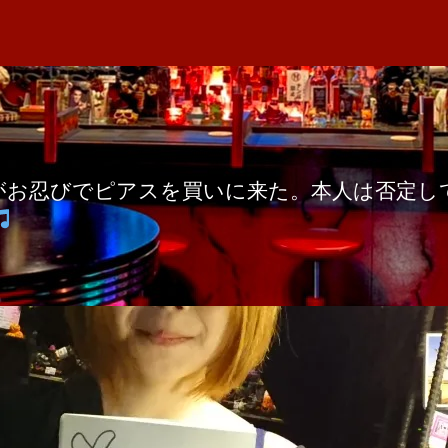
者
り
M
日
ー
A
ぴ
ゃ
む
ぴ
ゃ
がお忍びでピアスを買いに来た。本人は否定し
む
へ
の