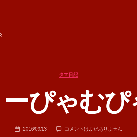
R
カ
タマ日記
テ
ゴ
りーぴゃむぴ
リ
ー
作
成
者
:
投
き
2016/09/13
コメントはまだありません
T
投
稿
ゃ
A
稿