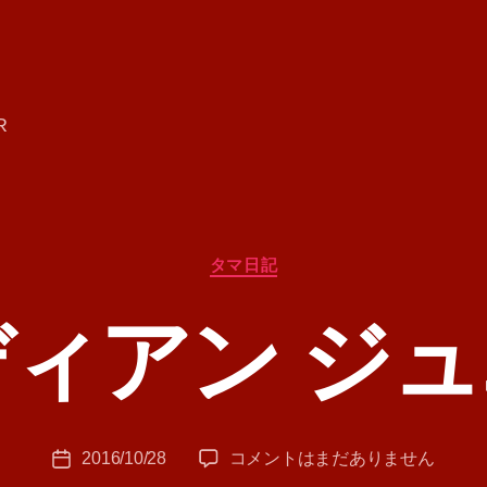
R
カ
タマ日記
テ
ゴ
ィアン ジ
リ
ー
作
成
者
:
投
イ
2016/10/28
コメントはまだありません
T
投
稿
ン
A
稿