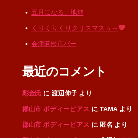
五月になる、地球
くりくりくりクリスマスぅ～
会津若松市バー
最近のコメント
彫金氏
に
渡辺伸子
より
郡山市 ボディーピアス
に
TAMA
より
郡山市 ボディーピアス
に
匿名
より