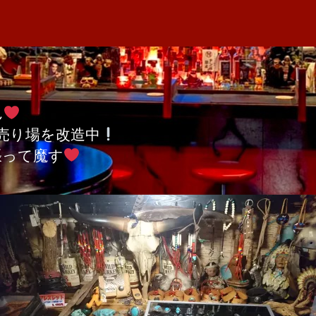
者
デ
M
日
ィ
A
ア
ン
ジ
ュ
ん
エ
売り場を改造中
リ
ー
張って魔す
へ
の