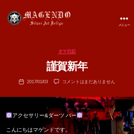
メニュー
MAGENDO
JAPAN
カ
タマ日記
作
テ
成
謹賀新年
ゴ
者
リ
:
ー
投
謹
2017/01/03
コメントはまだありません
T
投
稿
賀
A
稿
者
新
M
日
年
A
へ
の
アクセサリー&ダーツ バー
こんにちはマゲンドです。