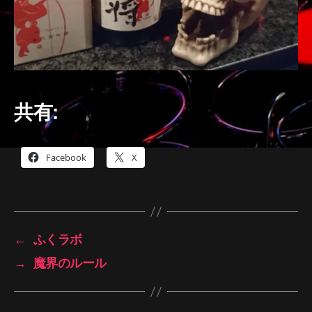
共有:
Facebook
X
←
ふくラボ
→
魔界のルール