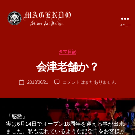
メニュー
MAGENDO
JAPAN
カ
タマ日記
作
テ
成
会津老舗か？
ゴ
者
リ
:
ー
投
会
2018/06/21
コメントはまだありません
T
投
稿
津
A
稿
者
老
M
日
舗
A
か？
へ
「感激」
の
実は6月14日でオープン18周年を迎える事が出来
ました。私も忘れているような記念日をお客様が