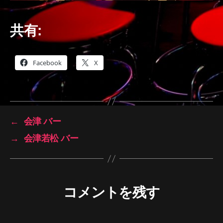
共有:
Facebook
X
←
会津 バー
→
会津若松 バー
コメントを残す