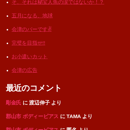
そ、それは秘宝人魚の涙ではないか！？
五月になる、地球
会津のバーです✌️
完璧を目指せ!!
お小遣いカット
会津の広告
最近のコメント
彫金氏
に
渡辺伸子
より
郡山市 ボディーピアス
に
TAMA
より
郡山市 ボディーピアス
に
匿名
より