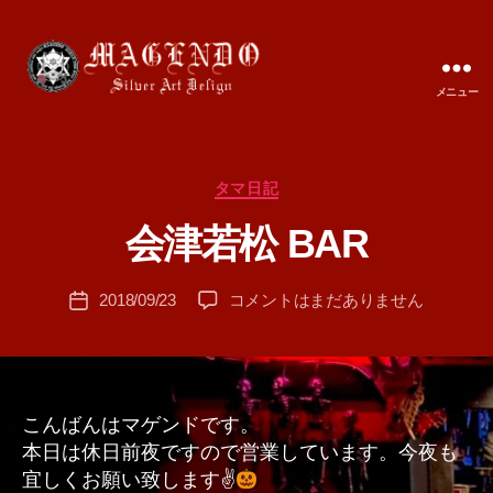
メニュー
MAGENDO
JAPAN
カ
タマ日記
作
テ
成
会津若松 BAR
ゴ
者
リ
:
ー
投
会
2018/09/23
コメントはまだありません
T
投
稿
津
A
稿
者
若
M
日
松
A
BAR
へ
こんばんはマゲンドです。
の
本日は休日前夜ですので営業しています。今夜も
宜しくお願い致します✌