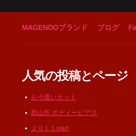
MAGENDOブランド
ブログ
F
人気の投稿とページ
お小遣いカット
郡山市 ボディーピアス
２０１１start