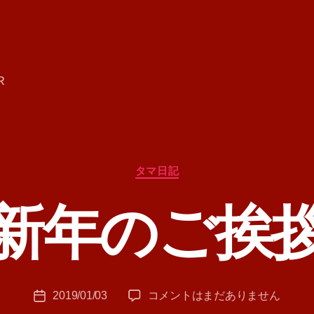
R
カ
タマ日記
テ
ゴ
新年のご挨
リ
ー
作
成
者
:
投
新
2019/01/03
コメントはまだありません
T
投
稿
年
A
稿