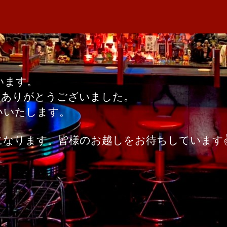
者
の
M
日
ご
A
挨
拶
へ
の
います。
、ありがとうございました。
いいたします。
になります。皆様のお越しをお待ちしています