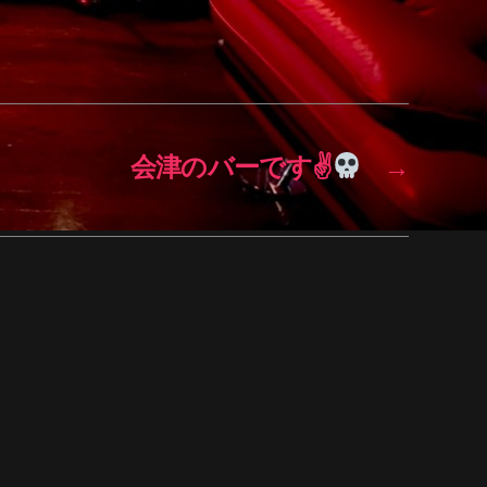
会津のバーです✌
→