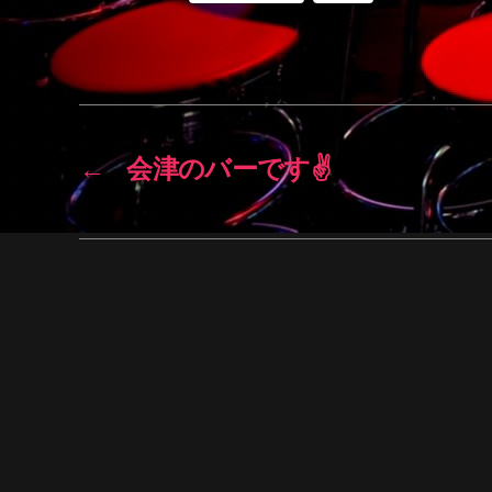
←
会津のバーです✌️