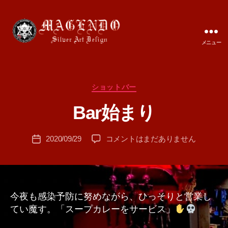
メニュー
MAGENDO
JAPAN
カ
ショットバー
作
テ
成
Bar始まり
ゴ
者
リ
:
ー
投
Bar
2020/09/29
コメントはまだありません
T
投
稿
始
A
稿
者
ま
M
日
り
A
へ
の
今夜も感染予防に努めながら、ひっそりと営業し
てい魔す。「スープカレーをサービス」