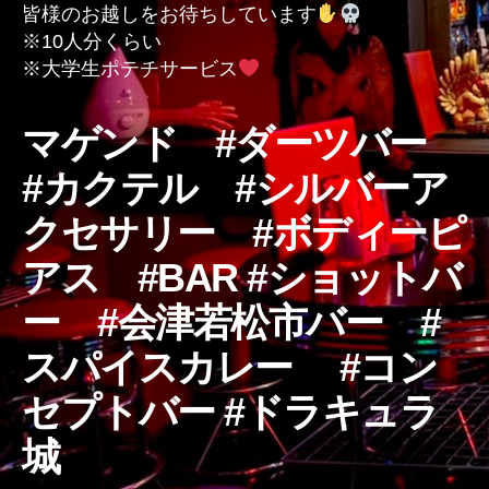
皆様のお越しをお待ちしています
の
※10人分くらい
※大学生ポテチサービス
マゲンド #ダーツバー
#カクテル #シルバーア
クセサリー #ボディーピ
アス #BAR #ショットバ
ー #会津若松市バー #
スパイスカレー #コン
セプトバー #ドラキュラ
城