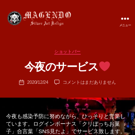
メニュー
MAGENDO
JAPAN
カ
ショットバー
作
テ
成
今夜のサービス
ゴ
者
リ
:
ー
投
今
2020/12/24
コメントはまだありません
T
投
稿
夜
A
稿
者
の
M
日
サ
A
ー
ビ
今夜も感染予防に努めながら、ひっそりと営業し
ス
ています。ログインボーナス「クリぼっちお菓
子」合言葉「SNS見たよ」でサービス致します。
へ