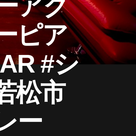
ーアク
ーピア
BAR #シ
若松市
カレー