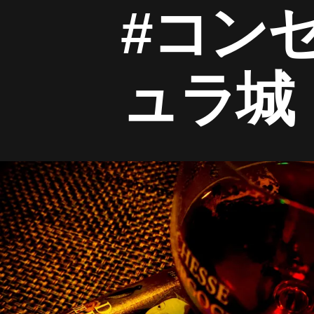
#コン
ュラ城