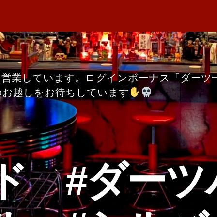
者
の
M
日
サ
A
ー
ビ
ス
ら営業しています。ログインボーナス「ダーツ
へ
のお越しをお待ちしています
の
ド #ダーツ