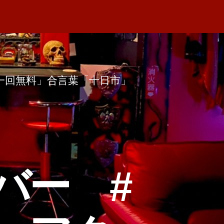
一回無料」合言葉「十日市」
バー #