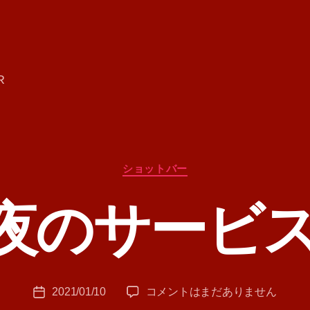
R
カ
ショットバー
テ
ゴ
夜のサービ
リ
ー
作
成
者
:
投
今
2021/01/10
コメントはまだありません
T
投
稿
夜
A
稿