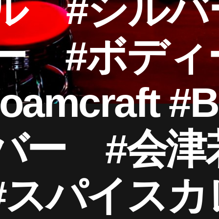
ル #シルバ
ー #ボディ
oamcraft #
バー #会津
#スパイス