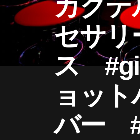
カクテ
セサリ
ス #gi
ョット
バー 