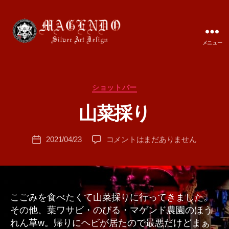
メニュー
MAGENDO
JAPAN
カ
ショットバー
作
テ
成
山菜採り
ゴ
者
リ
:
ー
投
山
2021/04/23
コメントはまだありません
T
投
稿
菜
A
稿
者
採
M
日
り
A
へ
の
こごみを食べたくて山菜採りに行ってきました。
その他、葉ワサビ・のびる・マゲンド農園のほう
れん草w。帰りにヘビが居たので最悪だけどまぁ