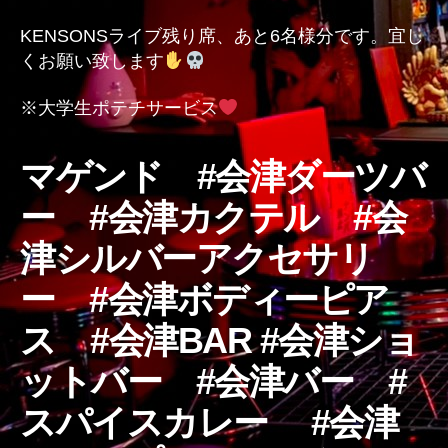
の
KENSONSライブ残り席、あと6名様分です。宜し
くお願い致します
※大学生ポテチサービス
マゲンド #会津ダーツバ
ー #会津カクテル #会
津シルバーアクセサリ
ー #会津ボディーピア
ス #会津BAR #会津ショ
ットバー #会津バー #
スパイスカレー #会津