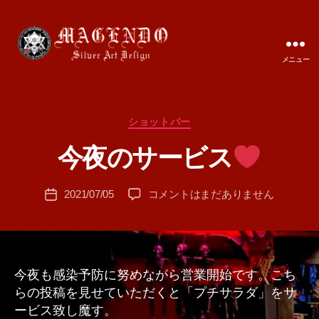
メニュー
MAGENDO
JAPAN
カ
ショットバー
作
テ
成
今夜のサービス
ゴ
者
リ
:
ー
投
今
2021/07/05
コメントはまだありません
T
投
稿
夜
A
稿
者
の
M
日
サ
A
ー
ビ
今夜も感染予防に努めながら営業開始です。こち
ス
らの投稿を見せていただくと「プチサラダ」をサ
ービス致し魔す。
へ