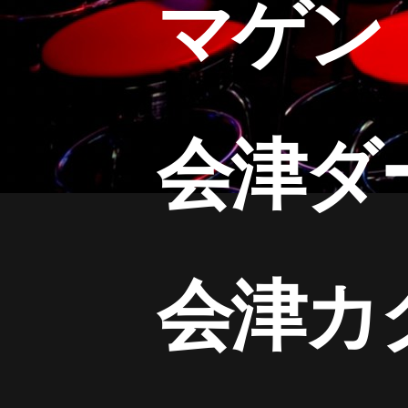
マゲ
会津
会津カ