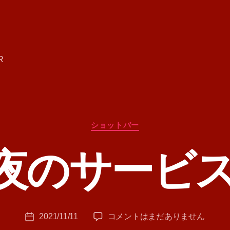
R
カ
ショットバー
テ
ゴ
夜のサービ
リ
ー
作
成
者
:
投
今
2021/11/11
コメントはまだありません
T
投
稿
夜
A
稿