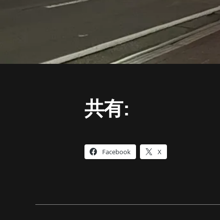
共有:
Facebook
X