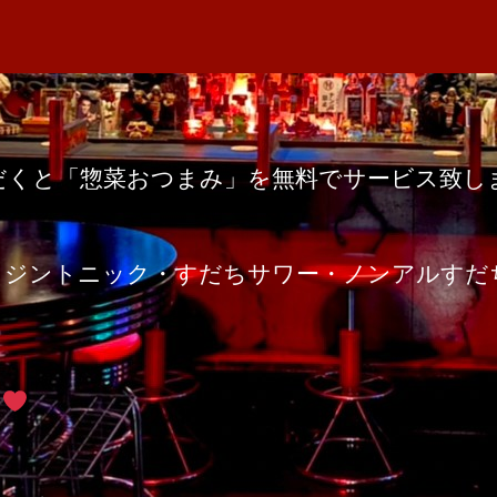
者
の
M
日
サ
A
ー
ビ
ス
だくと「惣菜おつまみ」を無料でサービス致し
へ
。
の
。ジントニック・すだちサワー・ノンアルすだ
ス