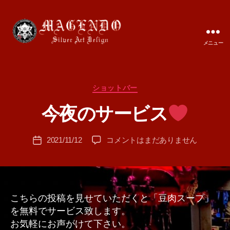
メニュー
MAGENDO
JAPAN
カ
ショットバー
作
テ
成
今夜のサービス
ゴ
者
リ
:
ー
投
今
2021/11/12
コメントはまだありません
T
投
稿
夜
A
稿
者
の
M
日
サ
A
ー
ビ
こちらの投稿を見せていただくと「豆肉スープ」
ス
を無料でサービス致します。
お気軽にお声がけて下さい。
へ