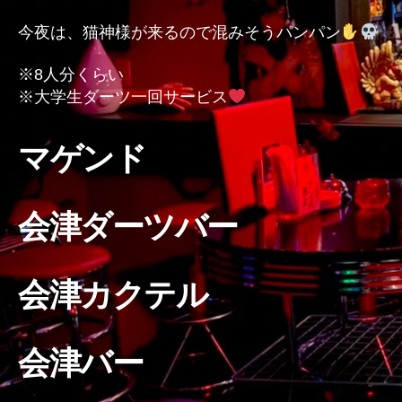
の
今夜は、猫神様が来るので混みそうパンパン
※8人分くらい
※大学生ダーツ一回サービス
マゲンド
会津ダーツバー
会津カクテル
会津バー