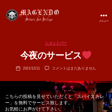
メニュー
MAGENDO
JAPAN
カ
ショットバー
作
テ
成
今夜のサービス
ゴ
者
リ
:
ー
投
今
2021/12/11
コメントはまだありません
T
投
稿
夜
A
稿
者
の
M
日
サ
A
ー
ビ
こちらの投稿を見せていただくと「スパイスカレ
ス
ー」を無料でサービス致します。
お気軽にお声がけて下さい。
へ