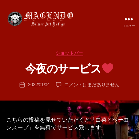
メニュー
MAGENDO
JAPAN
カ
ショットバー
作
テ
成
今夜のサービス
ゴ
者
リ
:
ー
投
今
2022/01/04
コメントはまだありません
T
投
稿
夜
A
稿
者
の
M
日
サ
A
ー
ビ
こちらの投稿を見せていただくと「白菜とベーコ
ス
ンスープ」を無料でサービス致します。
へ