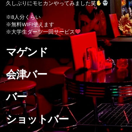
久しぶりにモヒカンやってみました笑
の
※8人分くらい
※無料WIFI使えます
※大学生ダーツ一回サービス
マゲンド
会津バー
バー
ショットバー