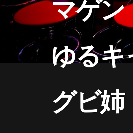
マゲン
ゆるキ
グビ姉