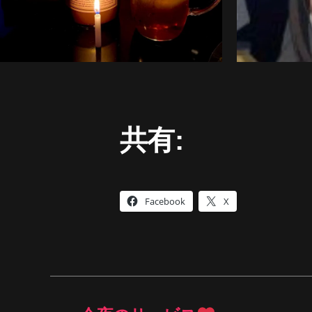
共有:
Facebook
X