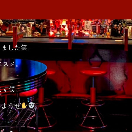
者
キ
M
日
ャ
A
ン
△
へ
の
しました笑。
ススメ。
ます笑。
しようぜ