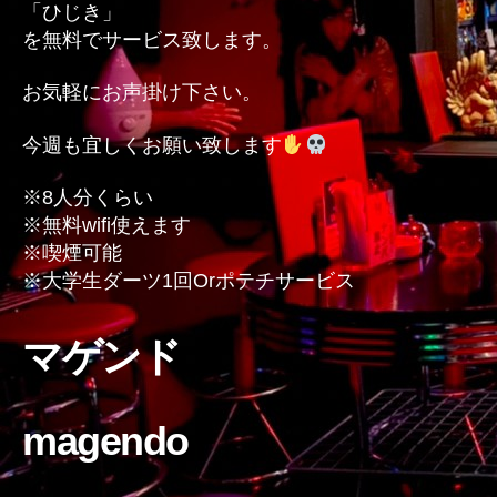
「ひじき」
の
を無料でサービス致します。
お気軽にお声掛け下さい。
今週も宜しくお願い致します
※8人分くらい
※無料wifi使えます
※喫煙可能
※大学生ダーツ1回Orポテチサービス
マゲンド
magendo