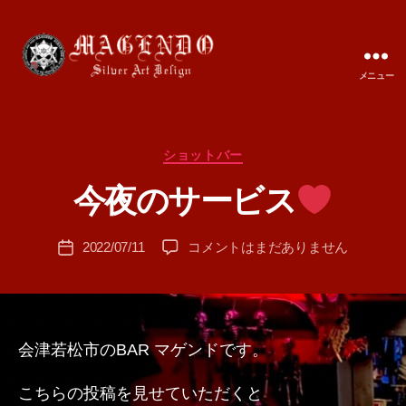
メニュー
MAGENDO
JAPAN
カ
ショットバー
作
テ
成
今夜のサービス
ゴ
者
リ
:
ー
投
今
2022/07/11
コメントはまだありません
T
投
稿
夜
A
稿
者
の
M
日
サ
A
ー
ビ
会津若松市のBAR マゲンドです。
ス
こちらの投稿を見せていただくと
へ