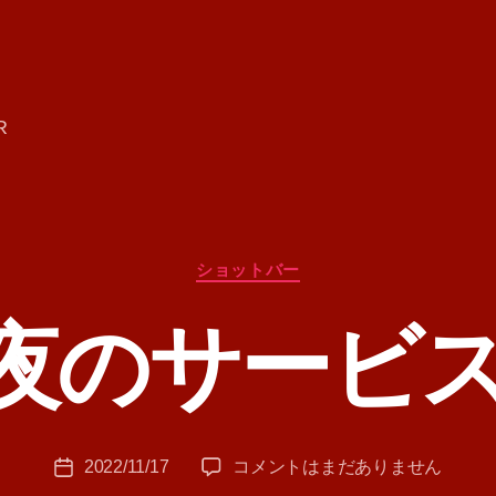
R
カ
ショットバー
テ
ゴ
夜のサービ
リ
ー
作
成
者
:
投
今
2022/11/17
コメントはまだありません
T
投
稿
夜
A
稿