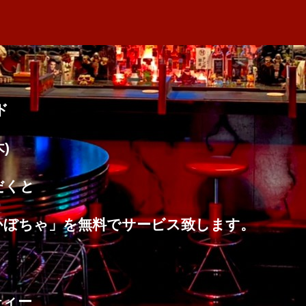
者
の
M
日
サ
A
ー
ビ
ス
ド
へ
の
木
)
だくと
かぼちゃ」を無料でサービス致します。
ティー