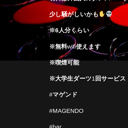
少し騒がしいかも
※
6
人分くらい
※
無料
wifi
使えます
※
喫煙可能
※
大学生ダーツ
1
回サービス
#
マゲンド
#MAGENDO
#bar