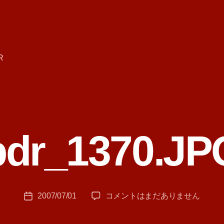
R
カ
テ
pdr_1370.JP
ゴ
作
リ
成
ー
者
:
投
pdr_1370.JPG
2007/07/01
コメントはまだありません
T
投
稿
へ
A
稿
者
の
M
日