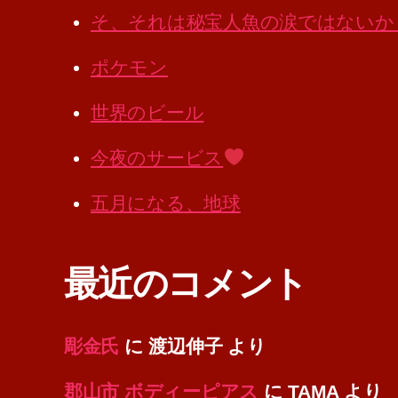
そ、それは秘宝人魚の涙ではないか
ポケモン
世界のビール
今夜のサービス
五月になる、地球
最近のコメント
彫金氏
に
渡辺伸子
より
郡山市 ボディーピアス
に
TAMA
より