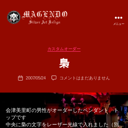
メニュー
MAGENDO
JAPAN
カ
カスタムオーダー
作
テ
成
梟
ゴ
者
リ
:
ー
投
梟
2007/05/24
コメントはまだありません
T
投
稿
へ
A
稿
者
の
M
日
A
会津美里町の男性がオーダーしたペンダント ト
ップです
中央に梟の文字をレーザー光線で入れました（別