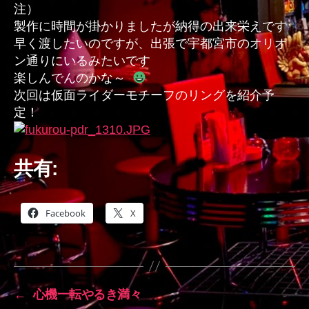
注）
製作に時間が掛かりましたが納得の出来栄えです
早く渡したいのですが、出張で宇都宮市のオリオ
ン通りにいるみたいです
楽しんでんのかな～
次回は仮面ライダーモチーフのリングを紹介予
定！
共有:
Facebook
X
←
心機一転やるき満々