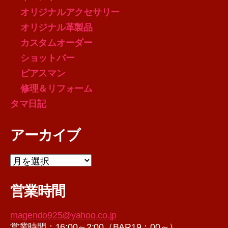
オリジナルアクセサリー
オリジナル革製品
カスタムオーダー
ショットバー
ピアスマン
修理＆リフォーム
タマ日記
アーカイブ
ア
ー
カ
営業時間
イ
ブ
magendo925@yahoo.co.jp
営業時間：16:00～2:00（BAR19：00～）