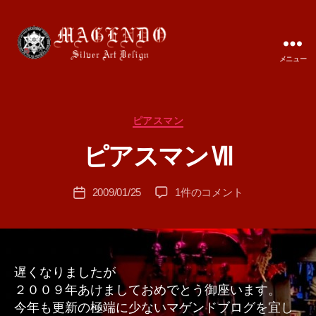
メニュー
MAGENDO
JAPAN
カ
ピアスマン
作
テ
成
ピアスマンⅦ
ゴ
者
リ
:
ー
投
ピ
2009/01/25
1件のコメント
T
投
稿
ア
A
稿
者
ス
M
日
マ
A
ン
Ⅶ
遅くなりましたが
へ
２００９年あけましておめでとう御座います。
の
今年も更新の極端に少ないマゲンドブログを宜し