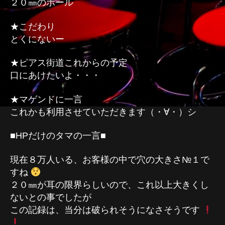
２０㎜のホール
★こだわり
とくにないー
★ピアス街道これからの予定
口にあけたいよ・・・
★マゲンドに一言
これかも利用させていただきます（・∀・）シ
■HPだけのタマの一言■
現在８万人いる、お客様の中で穴の大きさ№１で
すね
２０㎜が耳の限界らしいので、これ以上大きくし
ないとの事でしたが
この記録は、当分は破られそうになさそうです