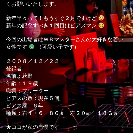
くお願いいたします。
新年早々って！もうすぐ２月ですけど
新年の記念すべき１回目はピアスマン
今回の出場者はＷＢマスターさんの大好きな若い
女性です
（可愛い子です）
２００８／１２／２２
登録者
名前：萩野
年齢：１９歳
職業：フリーター
ピアスの数：現在５個
ピアス暦：６年
種類：右４・６・８Ｇａ 左２０㎜ １８Ｇａ
★ココが私の自慢です