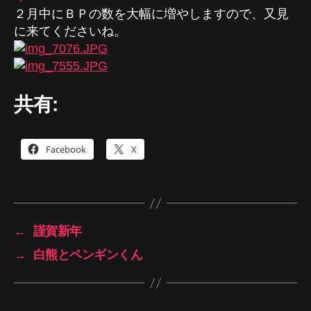
２月中にＢＰの数を大幅に増やしますので、又見
に来てくださいね。
共有:
Facebook
X
←
謹賀新年
→
白熊とペンギンくん