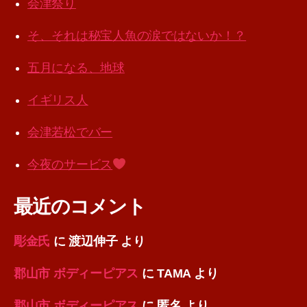
会津祭り
そ、それは秘宝人魚の涙ではないか！？
五月になる、地球
イギリス人
会津若松でバー
今夜のサービス
最近のコメント
彫金氏
に
渡辺伸子
より
郡山市 ボディーピアス
に
TAMA
より
郡山市 ボディーピアス
に
匿名
より