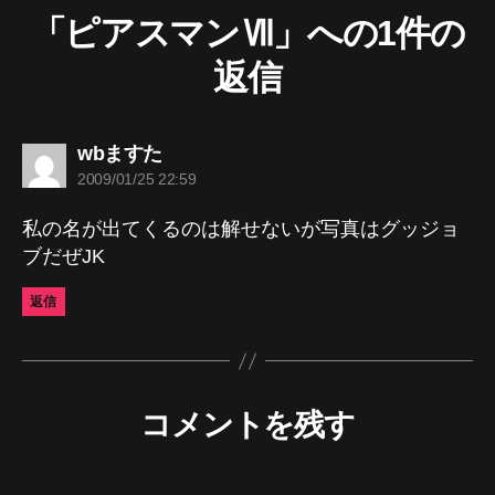
「ピアスマンⅦ」への1件の
返信
の
wbますた
発
2009/01/25 22:59
言:
私の名が出てくるのは解せないが写真はグッジョ
ブだぜJK
返信
コメントを残す