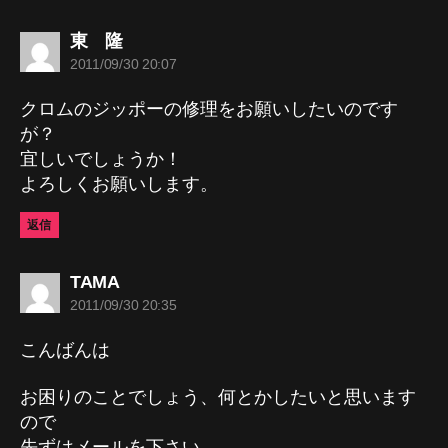
の
東 隆
発
2011/09/30 20:07
言:
クロムのジッポーの修理をお願いしたいのです
が？
宜しいでしょうか！
よろしくお願いします。
返信
の
TAMA
発
2011/09/30 20:35
言:
こんばんは
お困りのことでしょう、何とかしたいと思います
ので
先ずはメールを下さい。