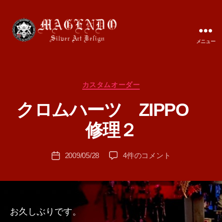
メニュー
MAGENDO
JAPAN
カ
カスタムオーダー
テ
クロムハーツ ZIPPO
ゴ
作
リ
成
修理２
ー
者
:
投
ク
2009/05/28
4件のコメント
T
投
稿
ロ
A
稿
者
ム
M
日
ハ
A
ー
ツ
お久しぶりです。
ZIPPO