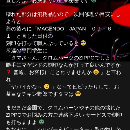
直し方は、お決まりの企業秘密です
壊れた部分は消耗品なので、次回修理の目安にし
ようと
蓋の後ろに「MAGENDO JAPAN ０９ ６
１」と直した日付の
刻印を打って職人ぶっていると
常連の専門学生に
「タマさ～ん、クロムハーツのZIPPOでしょ
勝手にマゲンドの刻印なんか打って良いんですか
普通、お客様にことわりませんか
」と言わ
れ
「ヤバイかな～
」な～てビビッたりして、お
茶目なチキン野郎ですタマは
まだまだ全国で、クロムハーツやその他の壊れた
ZIPPOでお悩みの方ご連絡下さい サービスで刻印
も打ちますよ
ちなみに、「シルバー＆ピューター」製の物しか