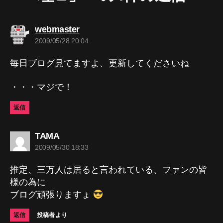
の
webmaster
発
2009/05/28 20:04
言:
毎日ブログ見てますよ、更新してくださいね
・・・マジで！
返信
の
TAMA
発
2009/05/30 18:33
言:
推定、三万人は居ると言われている、ファンの皆
様の為に
ブログ頑張りますょ
返信
投稿者より