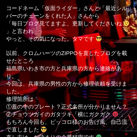
修
コードネーム「仮面ライダー」さんと「最近シル
理
バーのチェーンをくれた人」さんから
２
「毎日ブログ見てますよ、更新してくださいね
へ
」と言われ
の
やっと、その気になった。タマです
以前、クロムハーツのZIPPOを直したブログを載
せたところ
福島県いわき市の方と兵庫県の方から連絡があ
り。
今回は、兵庫県の男性の方から修理依頼を受けま
した。
修理箇所は
①蓋の中のプレート？正式名所が分かりません？
②チョウツガイのガタツキ「横にガクガク
」
もちろん今回も、ピッコロ様のお告げ風、自己流
で直しました