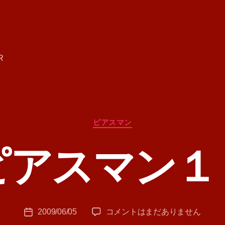
R
カ
ピアスマン
テ
ゴ
ピアスマン１
リ
ー
作
成
者
:
投
ピ
2009/06/05
コメントはまだありません
T
投
稿
ア
A
稿