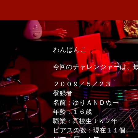
わんばんこ
今回のチャレンジャーは、
２００９／５／２３
登録者
名前：ゆりＡＮＤぬー
年齢：１６歳
職業：高校生ＪＫ２年
ピアスの数：現在１１個