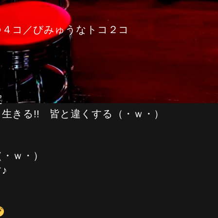
つ４コ／びみゅうなトコ２コ
定
生きる!! 皆と違くする（・ｗ・）
（・ｗ・）
♪