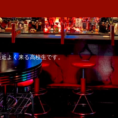
者
ス
M
日
マ
A
ン
１
４
へ
の
最近よく来る高校生です。