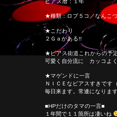
ピアス暦：１年
★種類：ロブ５コ／なんこ
★こだわり
２Ｇａがある!!
★ピアス街道これからの予
可愛く自分流に カッコよく
★マゲンドに一言
ＮＩＣＥなピアスすきです
毎日来ます。常連になります
■HPだけのタマの一言■
１年間で１１箇所は凄いね