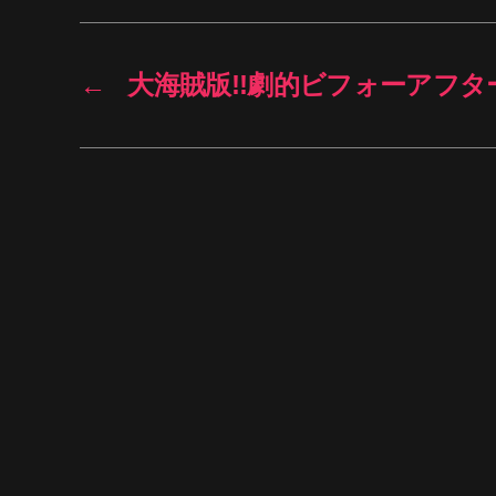
←
大海賊版!!劇的ビフォーアフタ