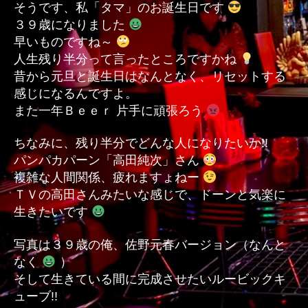
そうです、私「タマ」のお誕生日です
３９歳になりました
早いものですね～
人生残り半分って言ったところですかね
昔から元旦と誕生日はなんとなく、リセットする
感じになるんですよ。
また一年Ｂｅｅｒ 片手に頑張ろう
ちなみに、残り半分でどんな人になりたいか!!
パンパカパーン「高田純次」さん
複雑な人間関係、疲れますょねー
ＴＶの高田さんみたいな感じで、ドーンと気楽に
生きたいです
写真は３９歳の俺、佐野元春バージョン（なんと
なく
）
そして生きている間に完成させたいルービックキ
ューブ!!