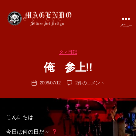
メニュー
MAGENDO
JAPAN
カ
タマ日記
作
テ
成
俺 参上!!
ゴ
者
リ
:
ー
投
俺
2009/07/12
2件のコメント
T
投
稿
参
A
稿
者
上!!
M
日
へ
A
の
こんにちは
今日は何の日だ～