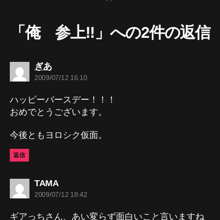
「俺 参上!!」への2件の返信
の
ぎあ
発
2009/07/12 16:10
言:
ハッピーバースデー！！！
おめでとうございます。
今後ともヨロシク仮面。
返信
の
TAMA
発
2009/07/12 18:42
言:
ギアっちさん、あい変らず面白いこと言いますね