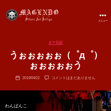
メニュー
MAGENDO
JAPAN
カ
タマ日記
テ
うぉぉぉぉぉ（゜д゜）
ゴ
作
リ
成
ぉぉぉぉぉう
ー
者
:
投
う
2010/04/22
コメントはまだありません
T
投
稿
ぉ
A
稿
者
ぉ
M
日
ぉ
A
ぉ
ぉ
わんばんこ
（゜