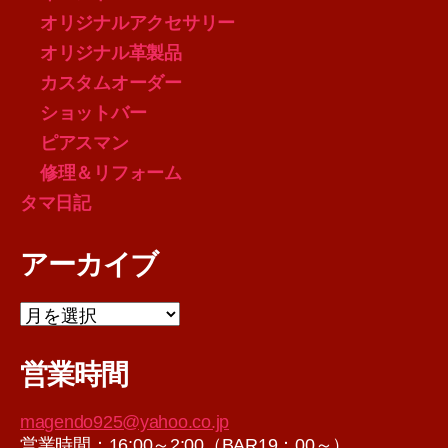
オリジナルアクセサリー
オリジナル革製品
カスタムオーダー
ショットバー
ピアスマン
修理＆リフォーム
タマ日記
アーカイブ
ア
ー
カ
営業時間
イ
ブ
magendo925@yahoo.co.jp
営業時間：16:00～2:00（BAR19：00～）