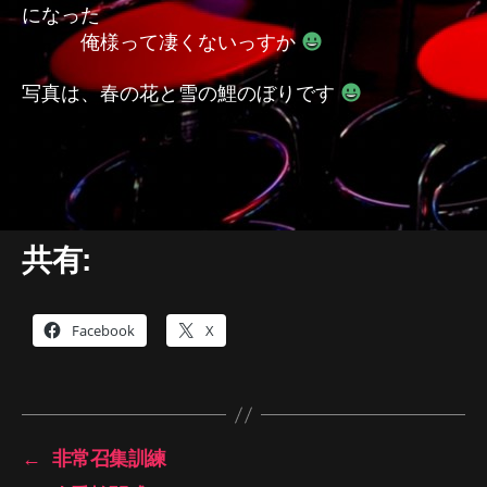
になった
俺様って凄くないっすか
写真は、春の花と雪の鯉のぼりです
共有:
Facebook
X
←
非常召集訓練