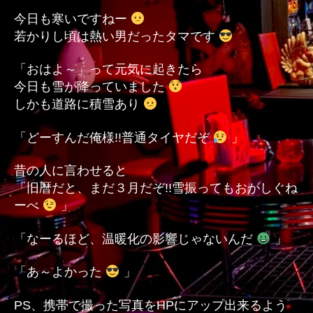
д゜）
今日も寒いですねー
ぉ
若かりし頃は熱い男だったタマです
ぉ
ぉ
「おはよ～」って元気に起きたら
ぉ
今日も雪が降っていました
ぉ
しかも道路に積雪あり
う
へ
の
「どーすんだ俺様!!普通タイヤだぞ
」
昔の人に言わせると
「旧暦だと、まだ３月だぞ!!雪振ってもおがしぐね
ーべ
」
「なーるほど、温暖化の影響じゃないんだ
」
「あ～よかった
」
PS、携帯で撮った写真をHPにアップ出来るよう