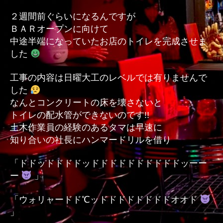
２週間前ぐらいになるんですが
ＢＡＲオープンに向けて
中途半端になっていたお店のトイレを完成させま
した
工事の内容は日曜大工のレベルでは有りませんで
した
なんとコンクリートの床を壊さないと
トイレの配水管ができないのです!!
土木作業員の経験のあるタマは早速に
知り合いの社長にハンマードリルを借り
「ドドッドドドドッドドドドドドドドドドッーー
ー
」
「ウォリャードド℃ッドドドドドドドドオオド
」