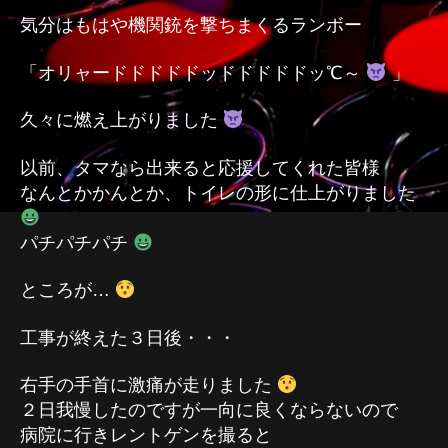
気分はもはや機関銃を撃ちまくるランボー
「オリャードドドドドッドドドドドッ℃～
」
久々に燃え上がりました
以前、タマなら出来ると応援してくれた皆様
なんとかかんとか、トイレの形に仕上がりました
パチパチパチ
ところが…
工事が終えた３日後・・・
右手の手首に激痛が走りました
２日我慢したのですが一向に良くならないので
病院に行きレントゲンを撮ると