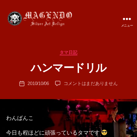
メニュー
MAGENDO
JAPAN
カ
タマ日記
作
テ
成
ハンマードリル
ゴ
者
リ
:
ー
投
ハ
2010/10/06
コメントはまだありません
T
投
稿
ン
A
稿
者
マ
M
日
ー
A
ド
リ
わんばんこ
ル
へ
今日も程ほどに頑張っているタマです
の