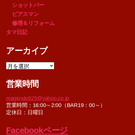
ショットバー
ピアスマン
修理＆リフォーム
タマ日記
アーカイブ
ア
ー
カ
営業時間
イ
ブ
magendo925@yahoo.co.jp
営業時間：16:00～2:00（BAR19：00～）
定休日：日曜日
Facebookページ