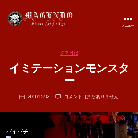
メニュー
MAGENDO
JAPAN
カ
タマ日記
テ
イミテーションモンスタ
ゴ
作
リ
成
ー
ー
者
:
投
イ
2010/12/02
コメントはまだありません
T
投
稿
ミ
A
稿
者
テ
M
日
ー
A
シ
ョ
パイパチ
ン