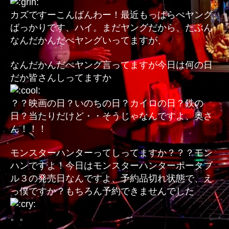
モ
カズですーこんばんわー！最近もっぱらぺヤング
ン
ばっかりです、ハイ。まだヤングだから、たぶん
ス
なんだかんだぺヤングいってますが、
タ
ー
なんだかんだぺヤング言ってますが今日は何の日
へ
だか皆さんしってますか
の
？？映画の日？いのちの日？カイロの日？鉄の
日？当たりだけど・・そうじゃなんですよ、奥さ
ん！！！
モンスターハンターってしってますか？？？モン
ハンですよ！今日はモンスターハンターポータブ
ル３の発売日なんですよ、予約品切れ状態で、え
っ僕ですか？もちろん予約できませんでした
。。