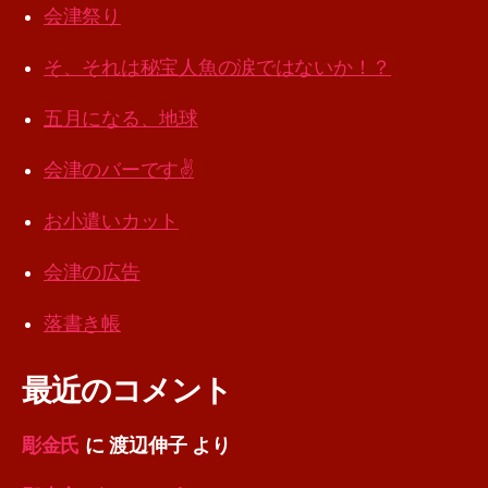
会津祭り
そ、それは秘宝人魚の涙ではないか！？
五月になる、地球
会津のバーです✌️
お小遣いカット
会津の広告
落書き帳
最近のコメント
彫金氏
に
渡辺伸子
より