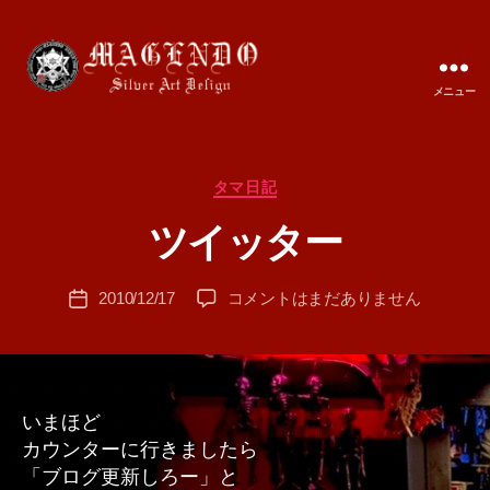
メニュー
MAGENDO
JAPAN
カ
タマ日記
作
テ
成
ツイッター
ゴ
者
リ
:
ー
投
ツ
2010/12/17
コメントはまだありません
T
投
稿
イ
A
稿
者
ッ
M
日
タ
A
ー
へ
いまほど
の
カウンターに行きましたら
「ブログ更新しろー」と