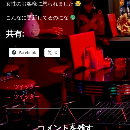
女性のお客様に怒られました
こんなに更新してるのにな
共有:
Facebook
X
←
ツイッター
→
ツイッター
コメントを残す