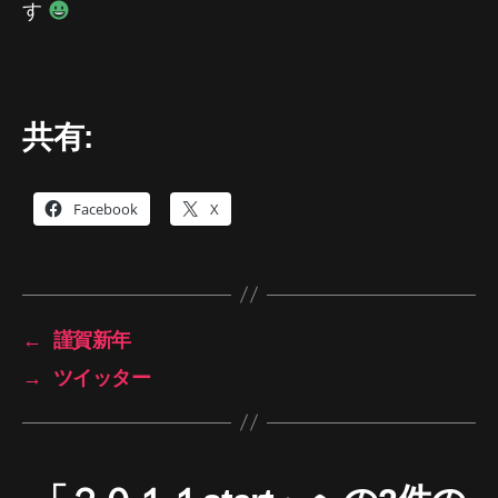
す
共有:
Facebook
X
←
謹賀新年
→
ツイッター