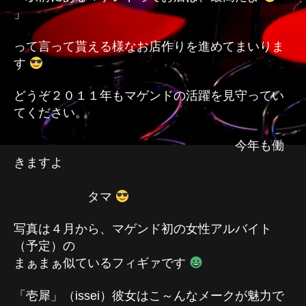
」
って言って貰える様なお店作りを進めてまいりま
す
どうぞ２０１１年もマゲンドの活躍を見守ってい
てください。
今年も働
きますよ
タマ
写真は４月から、マゲンド初の女性アルバイト
（予定）の
まぁまぁ似ているフィギァです
「壱犀」（issei）彼女はこ～んなメークが魅力で