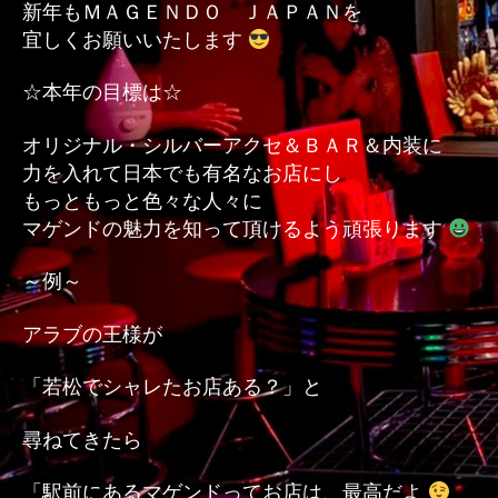
新年もＭＡＧＥＮＤＯ ＪＡＰＡＮを
宜しくお願いいたします
☆本年の目標は☆
オリジナル・シルバーアクセ＆ＢＡＲ＆内装に
力を入れて日本でも有名なお店にし
もっともっと色々な人々に
マゲンドの魅力を知って頂けるよう頑張ります
～例～
アラブの王様が
「若松でシャレたお店ある？」と
尋ねてきたら
「駅前にあるマゲンドってお店は、最高だよ