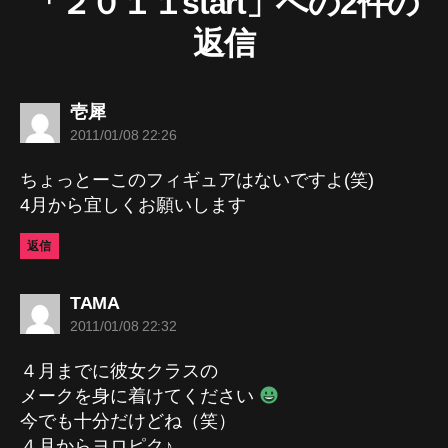
「２０１１start」への2件の
返信
の
壱犀
発
2011/01/08 22:26
言:
ちょっとーこのフィギュアはないですよ(笑)
4月から宜しくお願いします
返信
の
TAMA
発
2011/01/08 22:32
言:
４月までに彼女クラスの
メークを身に着けてください
今でも十分だけどね（笑）
４月からヨロピク♪