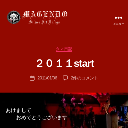
メニュー
MAGENDO
JAPAN
カ
タマ日記
作
テ
成
２０１１start
ゴ
者
リ
:
ー
投
２
2011/01/06
2件のコメント
T
投
稿
０
A
稿
者
１
M
日
１
A
start
へ
あけまして
の
おめでとうございます