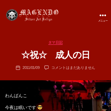
メニュー
MAGENDO
JAPAN
カ
タマ日記
作
テ
成
☆祝☆ 成人の日
ゴ
者
リ
:
ー
投
☆
2011/01/09
コメントはまだありません
T
投
稿
祝
A
稿
者
☆
M
日
成
A
人
の
わんばんこ
日
へ
今夜は眠いです
の