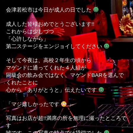
会津若松市は今日が成人の日でした
成人した皆様おめでとうございます!!
これからは少しづつ
「心許しながら」
第二ステージをエンジョイしてください
そして今夜は、高校２年生の頃から
マゲンドに通ってくれた４人組が
同級会の飲み会ではなく、マゲンドBARを選んで
くれたことに
心から「ありがとうと」伝えたいです
「マジ嬉しかったです
」
写真はお店が超!!満席の所を無理に撮ったところで
す