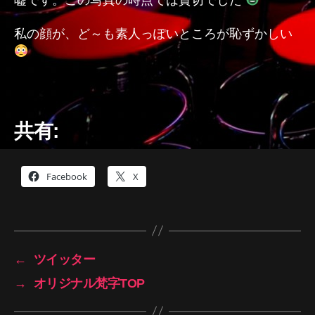
嘘です。この写真の時点では貸切でした
私の顔が、ど～も素人っぽいところが恥ずかしい
共有:
Facebook
X
←
ツイッター
→
オリジナル梵字TOP