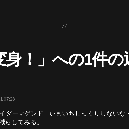
変身！」への1件の
の
発
11 07:28
:
イダーマゲンド…いまいちしっくりしないな
減らしてみる。