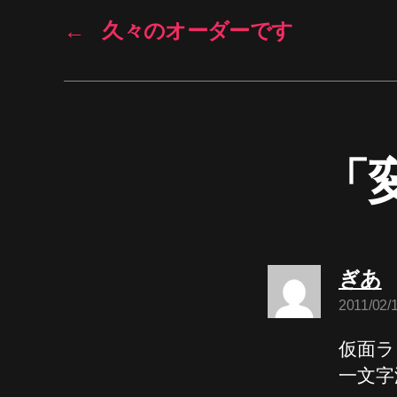
←
久々のオーダーです
「
ぎあ
2011/02/
言
仮面ラ
一文字