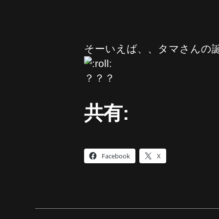
そーいえば、、タマさんの
？？？
共有:
Facebook
X