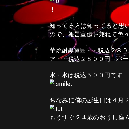
！
知ってる方は知ってると思
ので、報告宣伝を兼ねて色
芋焼酎黒霧島・・税込２８
ア・・税込２８００円 バ
水・氷は税込５００円です
ちなみに僕の誕生日は４月
もうすぐ２４歳のおうし座