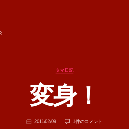
R
カ
タマ日記
テ
ゴ
変身！
リ
ー
作
成
者
:
投
変
2011/02/09
1件のコメント
T
投
稿
身！
A
稿