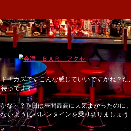
者
へ
M
日
の
A
ンド！カズですこんな感じでいいですかね？た
ｗ待ってます
めかな～？昨日は昼間最高に天気よかったのに
かないようにバレンタインを乗り切りましょう