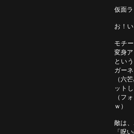
仮面ラ
お！い
モチー
変身ア
という
ガーネ
（六芒
ットし
（フォ
ｗ）
敵は、
「呪い