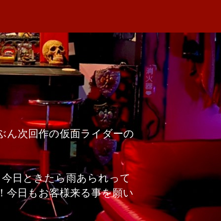
ぶん次回作の仮面ライダーの
、今日ときたら雨あられって
！今日もお客様来る事を願い