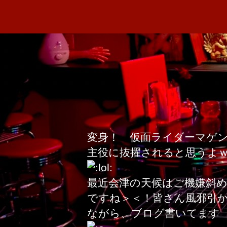
変身！ 仮面ライダーマゲ
主役に抜擢されると思うよ
最近会津の天候はご機嫌斜
ですね＞＜！皆さん風邪引
ながら、ブログ書いてます