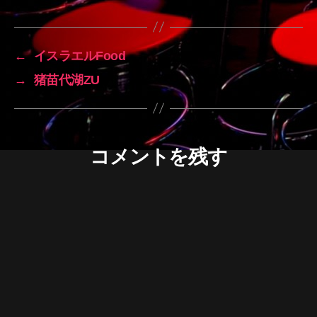
←
イスラエルFood
→
猪苗代湖ZU
コメントを残す