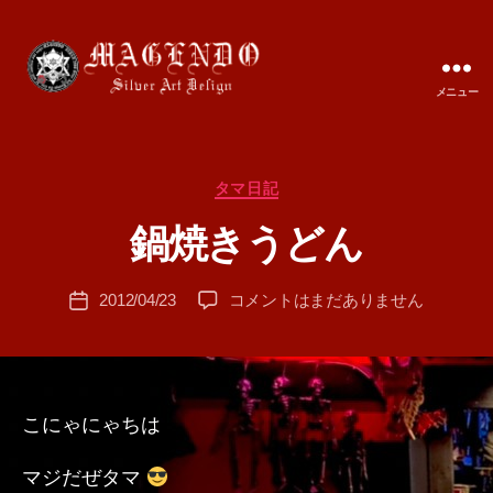
メニュー
MAGENDO
JAPAN
カ
タマ日記
作
テ
成
鍋焼きうどん
ゴ
者
リ
:
ー
投
鍋
2012/04/23
コメントはまだありません
T
投
稿
焼
A
稿
者
き
M
日
う
A
ど
ん
こにゃにゃちは
へ
の
マジだぜタマ