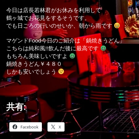
今日は店長若林君がお休みを利用して
鶴ヶ城でお花見をするそうです。
でも日ごろの行いのせいか、朝から雨です
マゲンドFood今日のご紹介は「鍋焼きうどん」
こちらは純和風!!飲んだ後に最高です
もちろん美味しいですよ
鍋焼きうどん￥４８０
しかも安いでしょう
共有:
Facebook
X