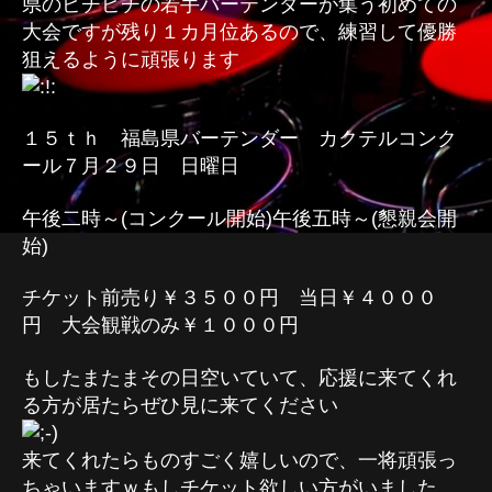
県のピチピチの若手バーテンダーが集う初めての
大会ですが残り１カ月位あるので、練習して優勝
狙えるように頑張ります
１５ｔｈ 福島県バーテンダー カクテルコンク
ール７月２９日 日曜日
午後二時～(コンクール開始)午後五時～(懇親会開
始)
チケット前売り￥３５００円 当日￥４０００
円 大会観戦のみ￥１０００円
もしたまたまその日空いていて、応援に来てくれ
る方が居たらぜひ見に来てください
来てくれたらものすごく嬉しいので、一将頑張っ
ちゃいますｗもしチケット欲しい方がいました