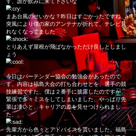
す、誰か飲みに来て下さいな
止
ま
まあ台風のせいかな？昨日はすごかったですね、
れ！
突風により僕の家のアンテナが折れて、テレビ見
へ
れなくなってました
の
とりあえず屋根が飛ばなかっただけ良しとしまし
ょう
今日はバーテンダー協会の勉強会があったので
す、内容は福島大会の打ち合わせとを、選手の競
技練習ですた、僕は２番手に披露したのですが、
緊張で多々ミスをしてしまいました、やっぱり先
輩は凄いと、キャリアの差を見せつけられまし
た、、
先輩方から色々とアドバイスを貰いました。福島