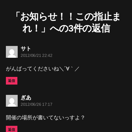
「お知らせ！！この指止ま
れ！」への3件の返信
の
サト
発
2012/06/21 22:42
言:
がんばってくださいね＼´∀｀／
返信
の
ぎあ
発
2012/06/26 17:17
言:
開催の場所が書いてないっすよ？
返信