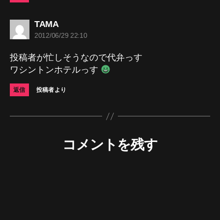
の
TAMA
発
2012/06/29 22:10
言:
投稿者が忙しそうなので代弁っす
ワシントンホテルっす
返信
投稿者より
コメントを残す