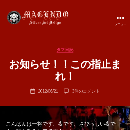
メニュー
MAGENDO
JAPAN
カ
タマ日記
テ
お知らせ！！この指止ま
ゴ
作
リ
成
れ！
ー
者
:
投
お
2012/06/21
3件のコメント
T
投
稿
知
A
稿
者
ら
M
日
せ！！
A
こ
の
こんばんは一将です、夜です、さびっしい夜で
指