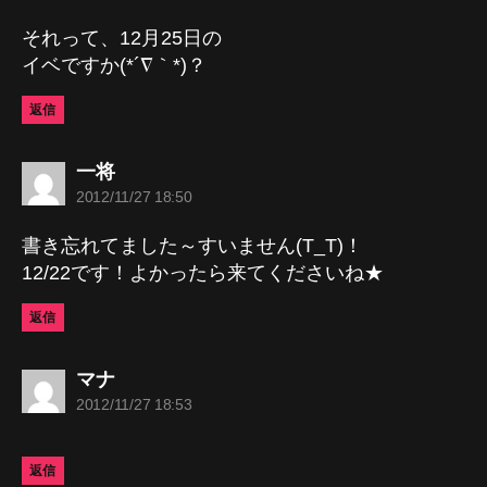
言:
それって、12月25日の
イベですか(*´∇｀*)？
返信
の
一将
発
2012/11/27 18:50
言:
書き忘れてました～すいません(T_T)！
12/22です！よかったら来てくださいね★
返信
の
マナ
発
2012/11/27 18:53
言:
返信