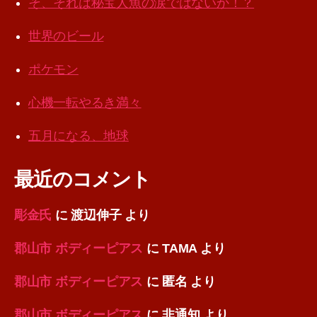
そ、それは秘宝人魚の涙ではないか！？
世界のビール
ポケモン
心機一転やるき満々
五月になる、地球
最近のコメント
彫金氏
に
渡辺伸子
より
郡山市 ボディーピアス
に
TAMA
より
郡山市 ボディーピアス
に
匿名
より
郡山市 ボディーピアス
に
非通知
より