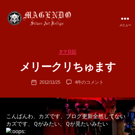
メニュー
MAGENDO
JAPAN
カ
タマ日記
作
テ
成
メリークリちゅます
ゴ
者
リ
:
ー
投
メ
2012/11/25
4件のコメント
T
投
稿
リ
A
稿
者
ー
M
日
ク
A
リ
ち
こんばんわ、カズです、ブログ更新全然してない
ゅ
カズです、Ｑがみたい、Ｑが見たいみたい
ま
す