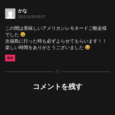
の
かな
発
2012/11/29 05:57
言:
この間は美味しいアメリカンレモネードご馳走様
でした
次福島に行った時も必ずよらせてもらいます！！
楽しい時間をありがとうございました
返信
コメントを残す