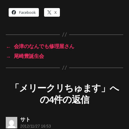
Facebook
X
←
会津のなんでも修理屋さん
→
尾崎豊誕生会
「メリークリちゅます」へ
の4件の返信
の
サト
発
2012/11/27 16:53