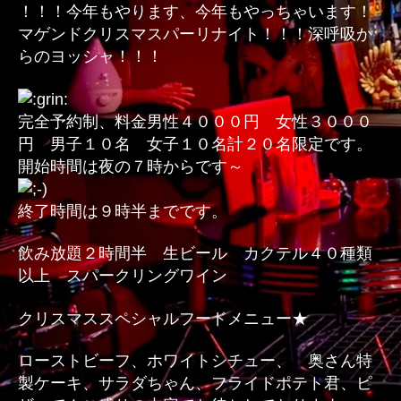
！！！今年もやります、今年もやっちゃいます！
へ
マゲンドクリスマスパーリナイト！！！深呼吸か
の
らのヨッシャ！！！
完全予約制、料金男性４０００円 女性３０００
円 男子１０名 女子１０名計２０名限定です。
開始時間は夜の７時からです～
終了時間は９時半までです。
飲み放題２時間半 生ビール カクテル４０種類
以上 スパークリングワイン
クリスマススペシャルフードメニュー★
ローストビーフ、ホワイトシチュー、 奥さん特
製ケーキ、サラダちゃん、フライドポテト君、ピ