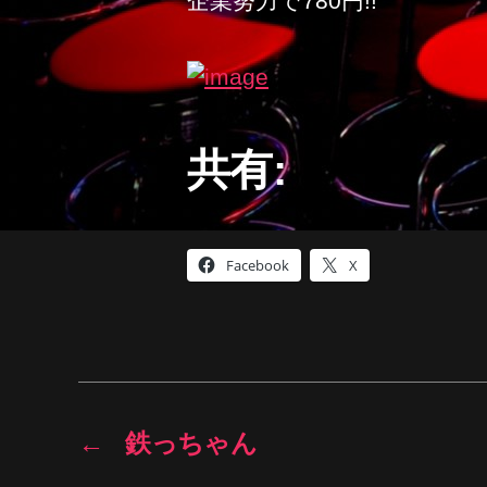
企業努力で780円!!
共有:
Facebook
X
←
鉄っちゃん