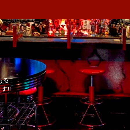
者
の
M
日
No.1pizza
A
へ
の
ある
!!