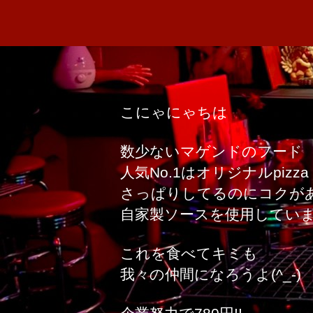
こにゃにゃちは
数少ないマゲンドのフード
人気No.1はオリジナルpizza
さっぱりしてるのにコクが
自家製ソースを使用しています
これを食べてキミも
我々の仲間になろうよ(^_-)