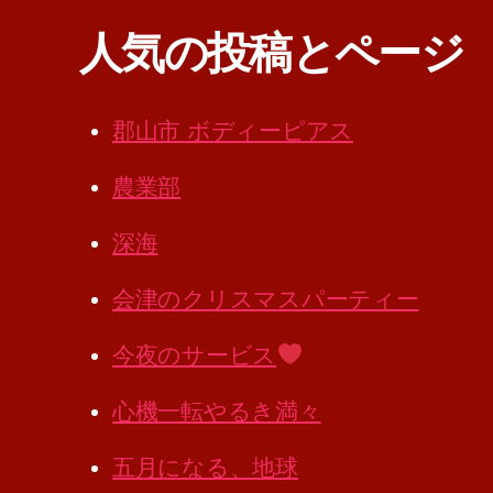
人気の投稿とページ
郡山市 ボディーピアス
農業部
深海
会津のクリスマスパーティー
今夜のサービス
心機一転やるき満々
五月になる、地球