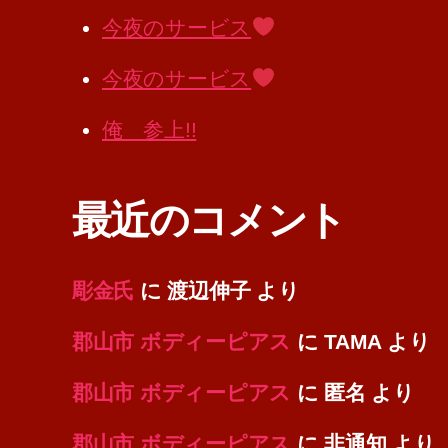
今夜のサービス
今夜のサービス
俺 参上!!
最近のコメント
彫金氏
に
渡辺伸子
より
郡山市 ボディーピアス
に
TAMA
より
郡山市 ボディーピアス
に
匿名
より
郡山市 ボディーピアス
に
非通知
より