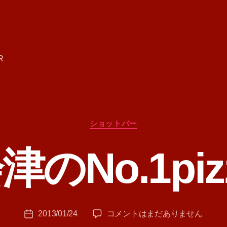
R
カ
ショットバー
テ
ゴ
津のNo.1piz
リ
ー
作
成
者
:
投
会
2013/01/24
コメントはまだありません
T
投
稿
津
A
稿