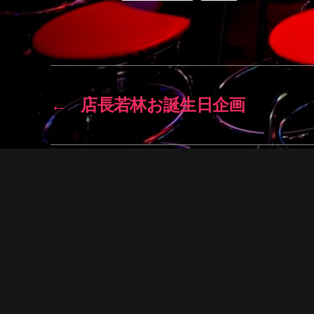
←
店長若林お誕生日企画