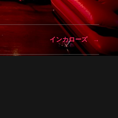
インカローズ
→