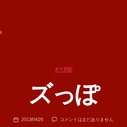
R
カ
タマ日記
テ
ゴ
ズっぽ
リ
ー
作
成
者
:
投
ズ
2013/04/26
コメントはまだありません
T
投
稿
っ
A
稿