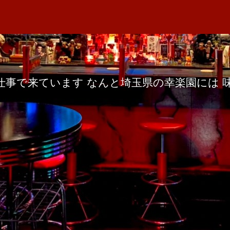
者
ぽ
M
日
へ
A
の
仕事で来ています なんと埼玉県の幸楽園には 