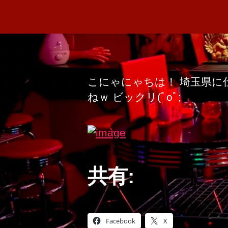
こにゃにゃちは！ 埼玉県に
ねｗ ビックリ(ﾟoﾟ;
共有:
Facebook
X