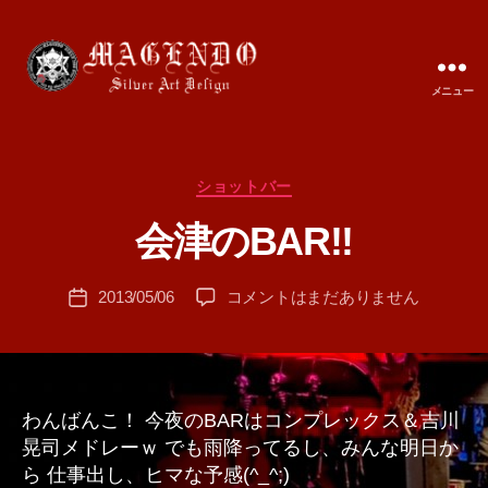
メニュー
MAGENDO
JAPAN
カ
ショットバー
作
テ
成
会津のBAR!!
ゴ
者
リ
:
ー
投
会
2013/05/06
コメントはまだありません
T
投
稿
津
A
稿
者
の
M
日
BAR!!
A
へ
の
わんばんこ！ 今夜のBARはコンプレックス＆吉川
晃司メドレーｗ でも雨降ってるし、みんな明日か
ら 仕事出し、ヒマな予感(^_^;)