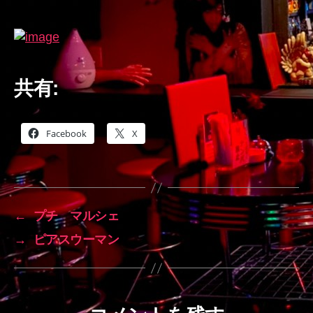
共有:
Facebook
X
←
プチ マルシェ
→
ピアスウーマン