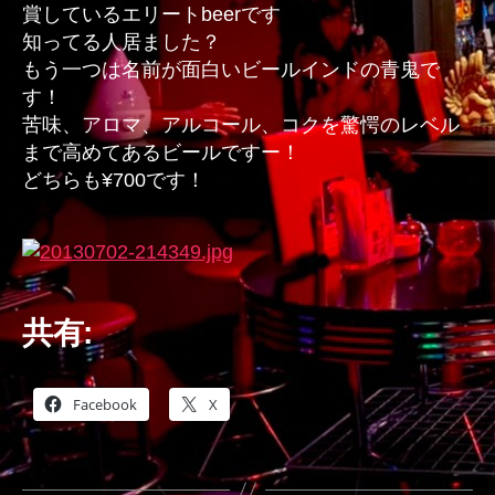
賞しているエリートbeerです
知ってる人居ました？
もう一つは名前が面白いビールインドの青鬼で
す！
苦味、アロマ、アルコール、コクを驚愕のレベル
まで高めてあるビールですー！
どちらも¥700です！
共有:
Facebook
X