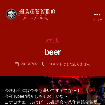
メニュー
MAGENDO
JAPAN
カ
タマ日記
作
テ
成
beer
ゴ
者
リ
:
ー
投
beer
2013/07/02
コメントはまだありません
T
投
稿
へ
A
稿
者
の
M
日
A
今晩わ会津は今夜も暑いですデスな〜！
今夜もbeer紹介しちゃおうかな〜
ヨナヨナエールはビール品評会で八年連続金賞受