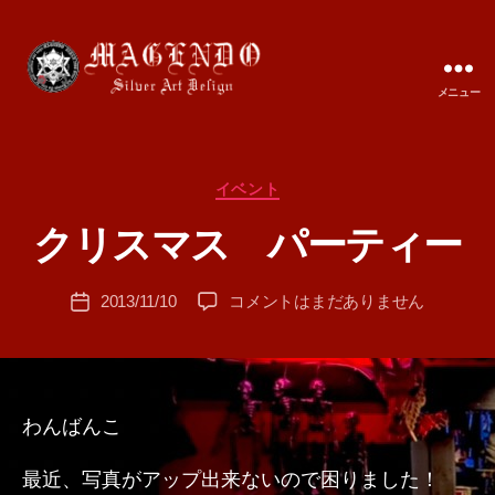
メニュー
MAGENDO
JAPAN
カ
イベント
作
テ
成
クリスマス パーティー
ゴ
者
リ
:
ー
投
ク
2013/11/10
コメントはまだありません
T
投
稿
リ
A
稿
者
ス
M
日
マ
A
ス
パ
わんばんこ
ー
テ
最近、写真がアップ出来ないので困りました！
ィ