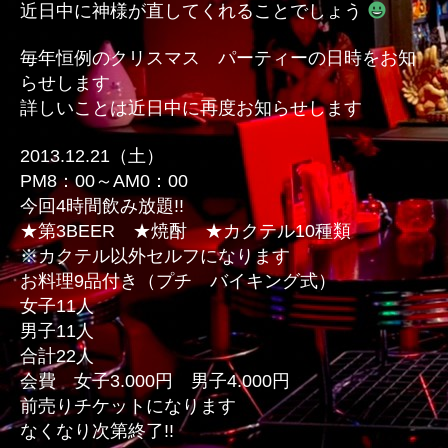
近日中に神様が直してくれることでしょう
ー
へ
毎年恒例のクリスマス パーティーの日時をお知
の
らせします
詳しいことは近日中に再度お知らせします
2013.12.21（土）
PM8：00～AM0：00
今回4時間飲み放題!!
★第3BEER ★焼酎 ★カクテル10種類
※カクテル以外セルフになります
お料理9品付き（プチ バイキング式）
女子11人
男子11人
合計22人
会費 女子3.000円 男子4.000円
前売りチケットになります
なくなり次第終了!!