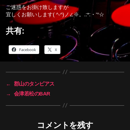
ご迷惑をお掛け致しますが
宜しくお願いします( ^-^)ノ∠※。.:*:・’°☆
共有:
Facebook
X
←
郡山のタンピアス
→
会津若松のBAR
コメントを残す