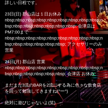
詳しい日程です。
23日(日) 郡山店は１日お休み
nbsp;nbsp;nbsp;nbsp;nbsp;nbsp;nbsp;nbsp;nbsp;n
bsp;nbsp;nbsp;nbsp;nbsp;nbsp;nbsp; 会津店は
PM7:00まで
nbsp;nbsp;nbsp;nbsp;nbsp;nbsp;nbsp;nbsp;nbsp;n
bsp;nbsp;nbsp;nbsp;nbsp;nbsp; アクセサリーのみ
営業
24日(月) 郡山店 営業
nbsp;nbsp;nbsp;nbsp;nbsp;nbsp;nbsp;nbsp;nbsp;n
bsp;nbsp;nbsp;nbsp;nbsp;nbsp; 会津店 お休み
まだまだ3流のBARを2流にする為に色々な飲食店
を回って勉強してきますね(^ー^)
絶対に遊びじゃないよ(笑)