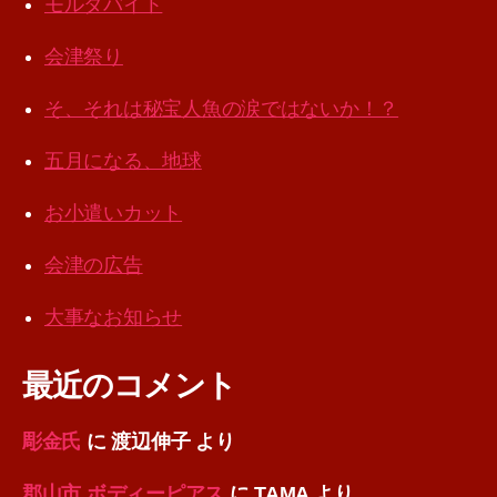
モルダバイト
会津祭り
そ、それは秘宝人魚の涙ではないか！？
五月になる、地球
お小遣いカット
会津の広告
大事なお知らせ
最近のコメント
彫金氏
に
渡辺伸子
より
郡山市 ボディーピアス
に
TAMA
より