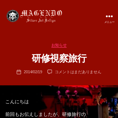
メニュー
MAGENDO
JAPAN
カ
お知らせ
作
テ
成
研修視察旅行
ゴ
者
リ
:
ー
投
研
2014/02/19
コメントはまだありません
T
投
稿
修
A
稿
者
視
M
日
察
A
旅
行
こんにちは
へ
の
前回もお伝えしましたが、研修旅行の